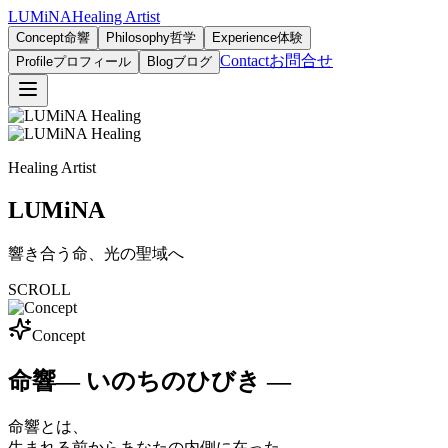
LUMiNA
Healing Artist
Concept
命響
Philosophy
哲学
Experience
体験
Contact
お問合せ
Profile
プロフィール
Blog
ブログ
Healing Artist
LUMiNA
響き合う命、光の聖域へ
SCROLL
Concept
命響
― いのちのひびき ―
命響とは、
生まれる前からあなたの内側に在った