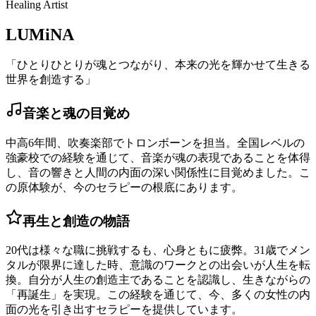
Healing Artist
LUMiNA
「ひとりひとりが魂とつながり、本来の光を輝かせて生きる
世界を創造する」
音楽と魂の目覚め
中高6年間、吹奏楽部でトロンボーンを担当。全国レベルの
強豪校での経験を通じて、音楽が魂の表現であることを体得
し、音の響きと人間の内面の深い関係性に目覚めました。こ
の原体験が、今のセラピーの根底にあります。
再生と創造の物語
20代は様々な職に挑戦するも、心身ともに疲弊。31歳でメン
タルが限界に達した時、意識のワークとの出会いが人生を転
換。自分が人生の創造主であることを認識し、生きながらの
「再誕生」を実現。この経験を通じて、今、多くの女性の内
面の光を引き出すセラピーを提供しています。