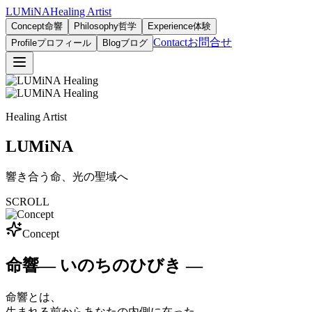
LUMiNA
Healing Artist
Concept
命響
Philosophy
哲学
Experience
体験
Contact
お問合せ
Profile
プロフィール
Blog
ブログ
Healing Artist
LUMiNA
響き合う命、光の聖域へ
SCROLL
Concept
命響
― いのちのひびき ―
命響とは、
生まれる前からあなたの内側に在った