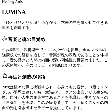
Healing Artist
LUMiNA
「ひとりひとりが魂とつながり、本来の光を輝かせて生きる
世界を創造する」
音楽と魂の目覚め
中高6年間、吹奏楽部でトロンボーンを担当。全国レベルの
強豪校での経験を通じて、音楽が魂の表現であることを体得
し、音の響きと人間の内面の深い関係性に目覚めました。こ
の原体験が、今のセラピーの根底にあります。
再生と創造の物語
20代は様々な職に挑戦するも、心身ともに疲弊。31歳でメン
タルが限界に達した時、意識のワークとの出会いが人生を転
換。自分が人生の創造主であることを認識し、生きながらの
「再誕生」を実現。この経験を通じて、今、多くの女性の内
面の光を引き出すセラピーを提供しています。