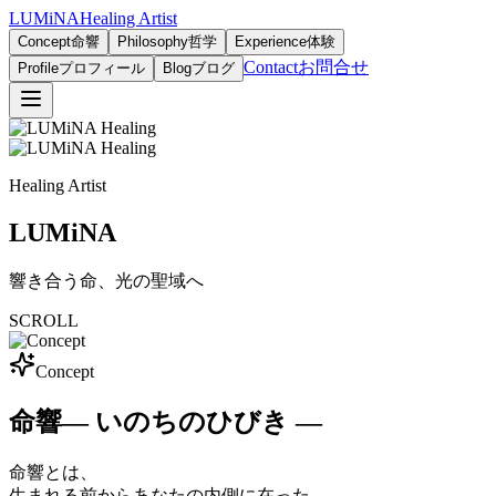
LUMiNA
Healing Artist
Concept
命響
Philosophy
哲学
Experience
体験
Contact
お問合せ
Profile
プロフィール
Blog
ブログ
Healing Artist
LUMiNA
響き合う命、光の聖域へ
SCROLL
Concept
命響
― いのちのひびき ―
命響とは、
生まれる前からあなたの内側に在った