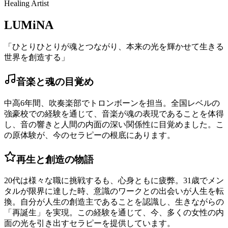
Healing Artist
LUMiNA
「ひとりひとりが魂とつながり、本来の光を輝かせて生きる
世界を創造する」
音楽と魂の目覚め
中高6年間、吹奏楽部でトロンボーンを担当。全国レベルの
強豪校での経験を通じて、音楽が魂の表現であることを体得
し、音の響きと人間の内面の深い関係性に目覚めました。こ
の原体験が、今のセラピーの根底にあります。
再生と創造の物語
20代は様々な職に挑戦するも、心身ともに疲弊。31歳でメン
タルが限界に達した時、意識のワークとの出会いが人生を転
換。自分が人生の創造主であることを認識し、生きながらの
「再誕生」を実現。この経験を通じて、今、多くの女性の内
面の光を引き出すセラピーを提供しています。